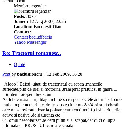
baciudibaciu
Membru legendar
Posts:
3075
Joined:
12 Aug 2007, 22:26
Location:
Bucuresti Titan
Contact:
Contact baciudibaciu
Yahoo Messenger
Re: Tractorul romanesc..
Quote
Post
by
baciudibaciu
»
12 Feb 2009, 16:28
Alooo ! Baieti ,uitati de tractoristul cu sapca ,manecile
suflecate,plin de ulei si motorina ,transpirat prafuit si in gaura ...
Suntem ioropeni bre acum .
Astfel de masinarii,utilaje trebuie sa respecte si ele anumite -foarte
multe ,reglementari incadrate si astea in euro 2/3/4. si sunt chestii
care nu se referara doar la poluare cum cred multi ,ci si la dotarile
active si pasive ,de siguranta etc
Cu omul nescolarizat ,te certi putin si ai scapat,dar duci o lupta
infernala cu PROSTUL care are scoala !