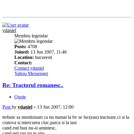
ydaniel
Membru legendar
Posts:
4708
Joined:
13 Jun 2007, 11:46
Location:
bucuresti
Contact:
Contact ydaniel
Yahoo Messenger
Re: Tractorul romanesc..
Quote
Post
by
ydaniel
»
13 Jun 2007, 12:00
trebuie sa mentionam ca nu numai la bv se fac(eau) tractoare.ci si la
craiova si miercurea ciuc.parca si la iasi
cand esti bun nu-si amintesc,
cand esti rau nu te uita