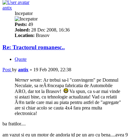
antix
Incepator
Posts:
49
Joined:
28 Dec 2008, 16:36
Location:
Brasov
Re: Tractorul romanesc..
Quote
Post
by
antix
»
19 Feb 2009, 22:38
Werner wrote:
Ar trebui sa-l "convingem" pe Domnul
Neculaie, sa reÃ®nceapa fabricatia de Automobile
ARO, dar tot la Brasov!
Va spun, ca s-ar mai vinde
si astazi bine, cu tehnologie actualizata! Vad ca relatii
Ã®n tarile care mai au piata pentru astfel de "agregate"
are si chiar acolo se cauta 4x4 fara prea multa
electronica!
ba fratilor....
am vazut si eu un motor de andoria td pe un aro cu bena....avea 9