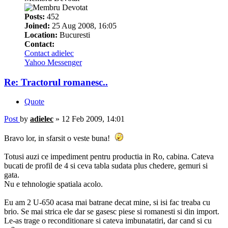
Posts:
452
Joined:
25 Aug 2008, 16:05
Location:
Bucuresti
Contact:
Contact adielec
Yahoo Messenger
Re: Tractorul romanesc..
Quote
Post
by
adielec
»
12 Feb 2009, 14:01
Bravo lor, in sfarsit o veste buna!
Totusi auzi ce impediment pentru productia in Ro, cabina. Cateva
bucati de profil de 4 si ceva tabla sudata plus chedere, gemuri si
gata.
Nu e tehnologie spatiala acolo.
Eu am 2 U-650 acasa mai batrane decat mine, si isi fac treaba cu
brio. Se mai strica ele dar se gasesc piese si romanesti si din import.
Le-as trage o reconditionare si cateva imbunatatiri, dar cand si cu