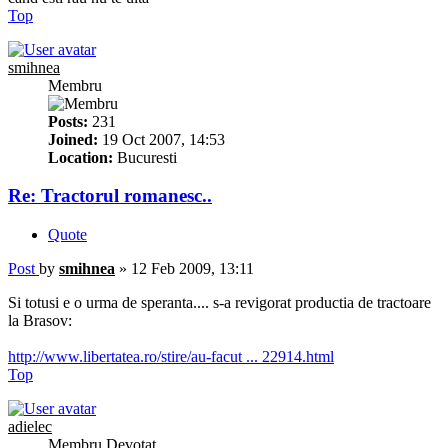
Top
smihnea
Membru
Posts:
231
Joined:
19 Oct 2007, 14:53
Location:
Bucuresti
Re: Tractorul romanesc..
Quote
Post
by
smihnea
»
12 Feb 2009, 13:11
Si totusi e o urma de speranta.... s-a revigorat productia de tractoare
la Brasov:
http://www.libertatea.ro/stire/au-facut ... 22914.html
Top
adielec
Membru Devotat