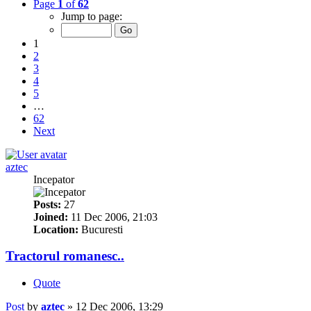
Page
1
of
62
Jump to page:
1
2
3
4
5
…
62
Next
aztec
Incepator
Posts:
27
Joined:
11 Dec 2006, 21:03
Location:
Bucuresti
Tractorul romanesc..
Quote
Post
by
aztec
»
12 Dec 2006, 13:29