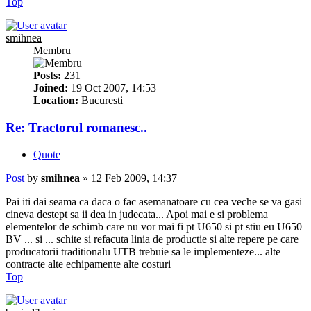
Top
smihnea
Membru
Posts:
231
Joined:
19 Oct 2007, 14:53
Location:
Bucuresti
Re: Tractorul romanesc..
Quote
Post
by
smihnea
»
12 Feb 2009, 14:37
Pai iti dai seama ca daca o fac asemanatoare cu cea veche se va gasi
cineva destept sa ii dea in judecata... Apoi mai e si problema
elementelor de schimb care nu vor mai fi pt U650 si pt stiu eu U650
BV ... si ... schite si refacuta linia de productie si alte repere pe care
producatorii traditionalu UTB trebuie sa le implementeze... alte
contracte alte echipamente alte costuri
Top