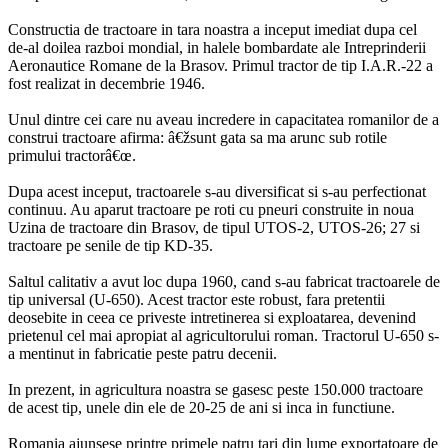
Constructia de tractoare in tara noastra a inceput imediat dupa cel
de-al doilea razboi mondial, in halele bombardate ale Intreprinderii
Aeronautice Romane de la Brasov. Primul tractor de tip I.A.R.-22 a
fost realizat in decembrie 1946.
Unul dintre cei care nu aveau incredere in capacitatea romanilor de a
construi tractoare afirma: â€žsunt gata sa ma arunc sub rotile
primului tractorâ€œ.
Dupa acest inceput, tractoarele s-au diversificat si s-au perfectionat
continuu. Au aparut tractoare pe roti cu pneuri construite in noua
Uzina de tractoare din Brasov, de tipul UTOS-2, UTOS-26; 27 si
tractoare pe senile de tip KD-35.
Saltul calitativ a avut loc dupa 1960, cand s-au fabricat tractoarele de
tip universal (U-650). Acest tractor este robust, fara pretentii
deosebite in ceea ce priveste intretinerea si exploatarea, devenind
prietenul cel mai apropiat al agricultorului roman. Tractorul U-650 s-
a mentinut in fabricatie peste patru decenii.
In prezent, in agricultura noastra se gasesc peste 150.000 tractoare
de acest tip, unele din ele de 20-25 de ani si inca in functiune.
Romania ajunsese printre primele patru tari din lume exportatoare de