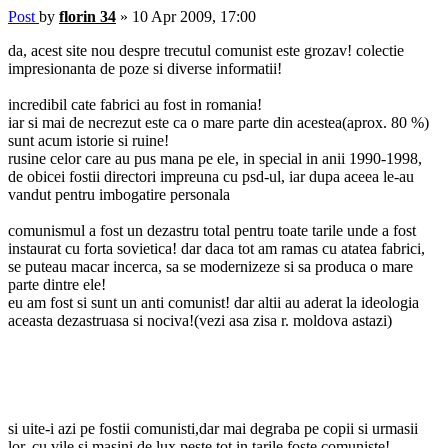
Post
by
florin 34
»
10 Apr 2009, 17:00
da, acest site nou despre trecutul comunist este grozav! colectie
impresionanta de poze si diverse informatii!
incredibil cate fabrici au fost in romania!
iar si mai de necrezut este ca o mare parte din acestea(aprox. 80 %)
sunt acum istorie si ruine!
rusine celor care au pus mana pe ele, in special in anii 1990-1998,
de obicei fostii directori impreuna cu psd-ul, iar dupa aceea le-au
vandut pentru imbogatire personala
comunismul a fost un dezastru total pentru toate tarile unde a fost
instaurat cu forta sovietica! dar daca tot am ramas cu atatea fabrici,
se puteau macar incerca, sa se modernizeze si sa produca o mare
parte dintre ele!
eu am fost si sunt un anti comunist! dar altii au aderat la ideologia
aceasta dezastruasa si nociva!(vezi asa zisa r. moldova astazi)
si uite-i azi pe fostii comunisti,dar mai degraba pe copii si urmasii
lor, cu vile si masini de lux peste tot in tarile foste comuniste!