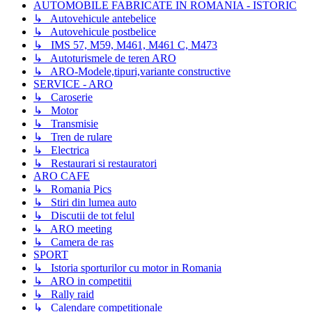
AUTOMOBILE FABRICATE IN ROMANIA - ISTORIC
↳ Autovehicule antebelice
↳ Autovehicule postbelice
↳ IMS 57, M59, M461, M461 C, M473
↳ Autoturismele de teren ARO
↳ ARO-Modele,tipuri,variante constructive
SERVICE - ARO
↳ Caroserie
↳ Motor
↳ Transmisie
↳ Tren de rulare
↳ Electrica
↳ Restaurari si restauratori
ARO CAFE
↳ Romania Pics
↳ Stiri din lumea auto
↳ Discutii de tot felul
↳ ARO meeting
↳ Camera de ras
SPORT
↳ Istoria sporturilor cu motor in Romania
↳ ARO in competitii
↳ Rally raid
↳ Calendare competitionale