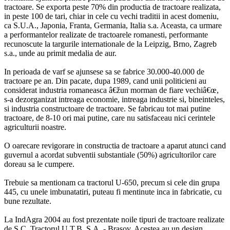
tractoare. Se exporta peste 70% din productia de tractoare realizata,
in peste 100 de tari, chiar in cele cu vechi traditii in acest domeniu,
ca S.U.A., Japonia, Franta, Germania, Italia s.a. Aceasta, ca urmare
a performantelor realizate de tractoarele romanesti, performante
recunoscute la targurile internationale de la Leipzig, Brno, Zagreb
s.a., unde au primit medalia de aur.
In perioada de varf se ajunsese sa se fabrice 30.000-40.000 de
tractoare pe an. Din pacate, dupa 1989, cand unii politicieni au
considerat industria romaneasca â€žun morman de fiare vechiâ€œ,
s-a dezorganizat intreaga economie, intreaga industrie si, bineinteles,
si industria constructoare de tractoare. Se fabricau tot mai putine
tractoare, de 8-10 ori mai putine, care nu satisfaceau nici cerintele
agriculturii noastre.
O oarecare revigorare in constructia de tractoare a aparut atunci cand
guvernul a acordat subventii substantiale (50%) agricultorilor care
doreau sa le cumpere.
Trebuie sa mentionam ca tractorul U-650, precum si cele din grupa
445, cu unele imbunatatiri, puteau fi mentinute inca in fabricatie, cu
bune rezultate.
La IndAgra 2004 au fost prezentate noile tipuri de tractoare realizate
de S.C. Tractorul U.T.B. S.A. - Brasov. Acestea au un design