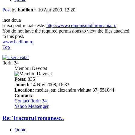
Post
by
badlion
»
10 Apr 2009, 12:20
inca doua
sursa pentru toate este:
http://www.comunismulinromania.ro
You do not have the required permissions to view the files attached
to this post.
www.badlion.ro
Top
florin 34
Membru Devotat
Posts:
335
Joined:
14 Nov 2008, 16:33
Location:
medias, str. alexandru vlahuta 37, 551044
Contact:
Contact florin 34
Yahoo Messenger
Re: Tractorul romanesc..
Quote