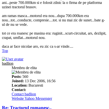
ani...peste 700.000km si e folosit zilnic la o firma de pe platforma
uzinei tractorul brasov.
am ramas masca...motorul era nou...dupa 700.000km era
nou...tot...conducte, compresie....tot. si nu mai zic de sunet...bate g-
ul de nu se vede.
tot ce era roanesc pe masina era: ruginit...scurt-circuitat, ars, dezlipit,
crapat, umflat...motorul nou.
daca ar face nicolae aro, eu zic ca s-ar vinde....
Top
badlion
Membru de elita
Posts:
560
Joined:
13 Dec 2006, 16:56
Location:
Bucuresti
Contact:
Contact badlion
Website
Yahoo Messenger
Re: Tractorul romanesc..