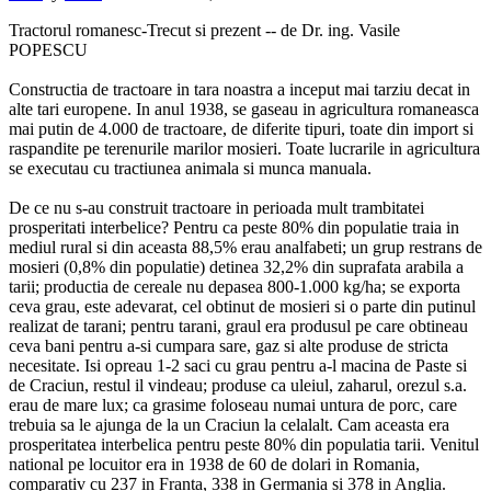
Tractorul romanesc-Trecut si prezent -- de Dr. ing. Vasile
POPESCU
Constructia de tractoare in tara noastra a inceput mai tarziu decat in
alte tari europene. In anul 1938, se gaseau in agricultura romaneasca
mai putin de 4.000 de tractoare, de diferite tipuri, toate din import si
raspandite pe terenurile marilor mosieri. Toate lucrarile in agricultura
se executau cu tractiunea animala si munca manuala.
De ce nu s-au construit tractoare in perioada mult trambitatei
prosperitati interbelice? Pentru ca peste 80% din populatie traia in
mediul rural si din aceasta 88,5% erau analfabeti; un grup restrans de
mosieri (0,8% din populatie) detinea 32,2% din suprafata arabila a
tarii; productia de cereale nu depasea 800-1.000 kg/ha; se exporta
ceva grau, este adevarat, cel obtinut de mosieri si o parte din putinul
realizat de tarani; pentru tarani, graul era produsul pe care obtineau
ceva bani pentru a-si cumpara sare, gaz si alte produse de stricta
necesitate. Isi opreau 1-2 saci cu grau pentru a-l macina de Paste si
de Craciun, restul il vindeau; produse ca uleiul, zaharul, orezul s.a.
erau de mare lux; ca grasime foloseau numai untura de porc, care
trebuia sa le ajunga de la un Craciun la celalalt. Cam aceasta era
prosperitatea interbelica pentru peste 80% din populatia tarii. Venitul
national pe locuitor era in 1938 de 60 de dolari in Romania,
comparativ cu 237 in Franta, 338 in Germania si 378 in Anglia.