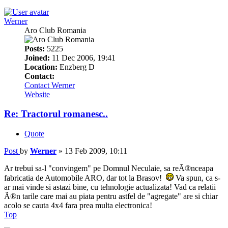
Werner
Aro Club Romania
Posts:
5225
Joined:
11 Dec 2006, 19:41
Location:
Enzberg D
Contact:
Contact Werner
Website
Re: Tractorul romanesc..
Quote
Post
by
Werner
»
13 Feb 2009, 10:11
Ar trebui sa-l "convingem" pe Domnul Neculaie, sa reÃ®nceapa
fabricatia de Automobile ARO, dar tot la Brasov!
Va spun, ca s-
ar mai vinde si astazi bine, cu tehnologie actualizata! Vad ca relatii
Ã®n tarile care mai au piata pentru astfel de "agregate" are si chiar
acolo se cauta 4x4 fara prea multa electronica!
Top