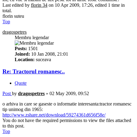
Last edited by
florin 34
on 10 Apr 2009, 17:26, edited 1 time in
total.
florin suteu
Top
dragospetres
Membru legendar
Posts:
1501
Joined:
10 Jan 2008, 21:01
Location:
suceava
Re: Tractorul romanesc..
Quote
Post
by
dragospetres
»
02 May 2009, 09:52
o arhiva in care se gaseste o informatie interesanta:tractor romanesc
tip unimog din 1965:
http://www.zshare.net/download/59274361d656f58e/
You do not have the required permissions to view the files attached
to this post.
Top