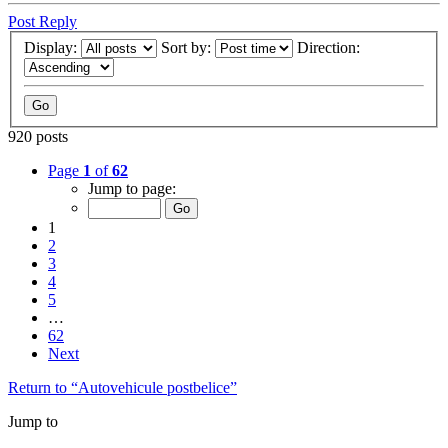
Post Reply
Display:
Sort by:
Direction:
920 posts
Page
1
of
62
Jump to page:
1
2
3
4
5
…
62
Next
Return to “Autovehicule postbelice”
Jump to