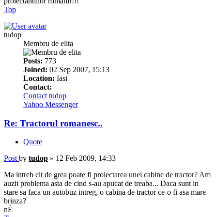
proiectantiilor romani!!!!
Top
tudop
Membru de elita
Posts:
773
Joined:
02 Sep 2007, 15:13
Location:
Iasi
Contact:
Contact tudop
Yahoo Messenger
Re: Tractorul romanesc..
Quote
Post
by
tudop
»
12 Feb 2009, 14:33
Ma intreb cit de grea poate fi proiectarea unei cabine de tractor? Am
auzit problema asta de cind s-au apucat de treaba... Daca sunt in
stare sa faca un autobuz intreg, o cabina de tractor ce-o fi asa mare
brinza?
nÉ