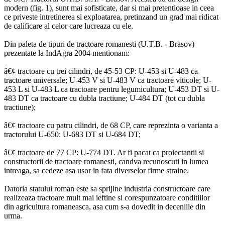
modern (fig. 1), sunt mai sofisticate, dar si mai pretentioase in ceea
ce priveste intretinerea si exploatarea, pretinzand un grad mai ridicat
de calificare al celor care lucreaza cu ele.
Din paleta de tipuri de tractoare romanesti (U.T.B. - Brasov)
prezentate la IndAgra 2004 mentionam:
â€¢ tractoare cu trei cilindri, de 45-53 CP: U-453 si U-483 ca
tractoare universale; U-453 V si U-483 V ca tractoare viticole; U-
453 L si U-483 L ca tractoare pentru legumicultura; U-453 DT si U-
483 DT ca tractoare cu dubla tractiune; U-484 DT (tot cu dubla
tractiune);
â€¢ tractoare cu patru cilindri, de 68 CP, care reprezinta o varianta a
tractorului U-650: U-683 DT si U-684 DT;
â€¢ tractoare de 77 CP: U-774 DT. Ar fi pacat ca proiectantii si
constructorii de tractoare romanesti, candva recunoscuti in lumea
intreaga, sa cedeze asa usor in fata diverselor firme straine.
Datoria statului roman este sa sprijine industria constructoare care
realizeaza tractoare mult mai ieftine si corespunzatoare conditiilor
din agricultura romaneasca, asa cum s-a dovedit in deceniile din
urma.